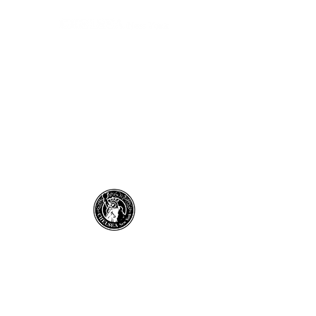
あなたの毎日にちょっとした
感動と笑顔を
そんな小さな喜びを生む商品をあつめた
​雑貨店です